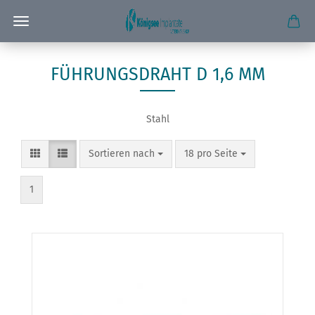
FÜHRUNGSDRAHT D 1,6 MM
Stahl
Sortieren nach
pro Seite
Sortieren nach
18 pro Seite
1