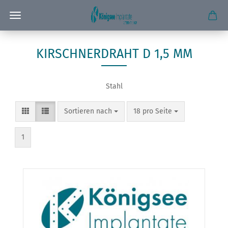
KIRSCHNERDRAHT D 1,5 MM
Stahl
Sortieren nach
pro Seite
Sortieren nach
18 pro Seite
1