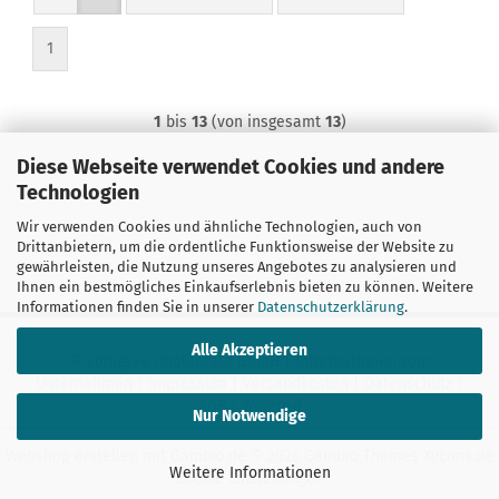
1
1
bis
13
(von insgesamt
13
)
Diese Webseite verwendet Cookies und andere
Technologien
Wir verwenden Cookies und ähnliche Technologien, auch von
Drittanbietern, um die ordentliche Funktionsweise der Website zu
gewährleisten, die Nutzung unseres Angebotes zu analysieren und
Ihnen ein bestmögliches Einkaufserlebnis bieten zu können. Weitere
Informationen finden Sie in unserer
Datenschutzerklärung
.
Alle Akzeptieren
© Königsee Implantate GmbH |
Informationen zum
Unternehmen
|
Impressum
|
Versandkosten
|
Datenschutz
|
AGB
|
Widerruf
Nur Notwendige
Webshop erstellen
mit Gambio.de © 2026 Gambio Themes
Xycons.de
Weitere Informationen
Cookie Einstellungen