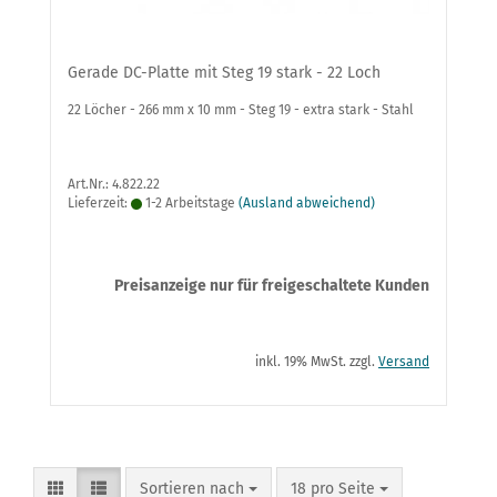
Gerade DC-Platte mit Steg 19 stark - 22 Loch
22 Löcher - 266 mm x 10 mm - Steg 19 - extra stark - Stahl
Art.Nr.: 4.822.22
Lieferzeit:
1-2 Arbeitstage
(Ausland abweichend)
Preisanzeige nur für freigeschaltete Kunden
inkl. 19% MwSt. zzgl.
Versand
Sortieren nach
pro Seite
Sortieren nach
18 pro Seite