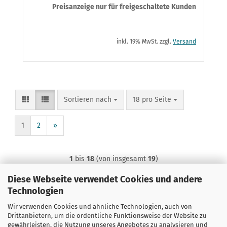
Preisanzeige nur für freigeschaltete Kunden
inkl. 19% MwSt. zzgl.
Versand
Sortieren nach
pro Seite
Sortieren nach
18 pro Seite
1
2
»
1
bis
18
(von insgesamt
19
)
Diese Webseite verwendet Cookies und andere
Technologien
Wir verwenden Cookies und ähnliche Technologien, auch von
Drittanbietern, um die ordentliche Funktionsweise der Website zu
gewährleisten, die Nutzung unseres Angebotes zu analysieren und