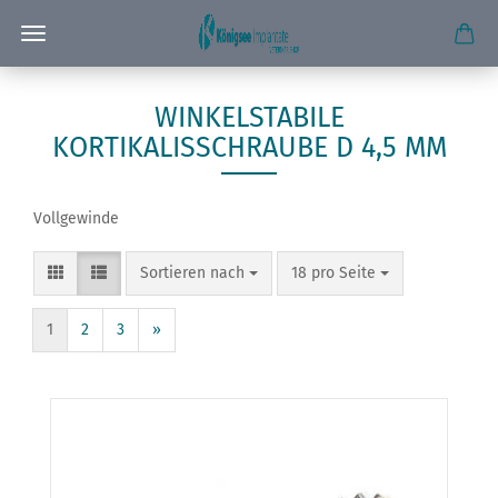
WINKELSTABILE
KORTIKALISSCHRAUBE D 4,5 MM
Vollgewinde
Sortieren nach
pro Seite
Sortieren nach
18 pro Seite
1
2
3
»