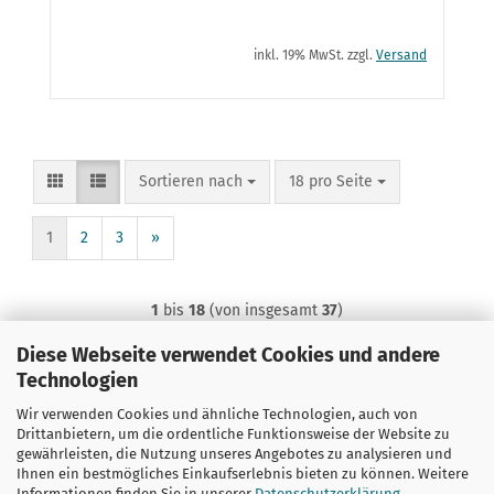
inkl. 19% MwSt. zzgl.
Versand
Sortieren nach
pro Seite
Sortieren nach
18 pro Seite
1
2
3
»
1
bis
18
(von insgesamt
37
)
Diese Webseite verwendet Cookies und andere
Technologien
Wir verwenden Cookies und ähnliche Technologien, auch von
Drittanbietern, um die ordentliche Funktionsweise der Website zu
gewährleisten, die Nutzung unseres Angebotes zu analysieren und
Ihnen ein bestmögliches Einkaufserlebnis bieten zu können. Weitere
Informationen finden Sie in unserer
Datenschutzerklärung
.